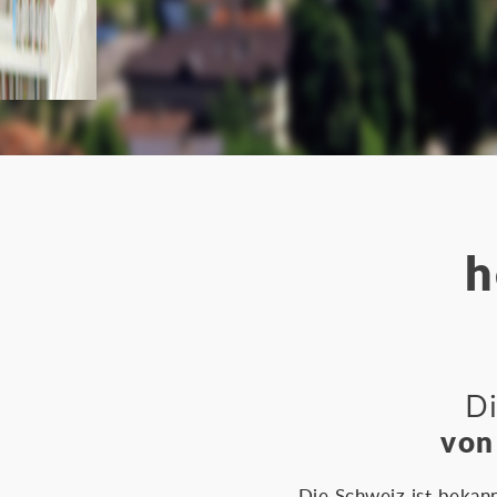
h
Di
von
Die Schweiz ist bekann