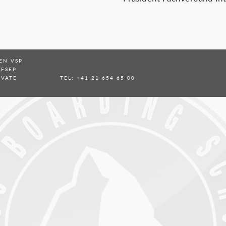
EN VSP
 FSEP
IVATE
TEL: +41 21 654 65 00