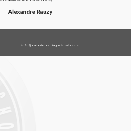
Alexandre Rauzy
info@swissboardingschools.com