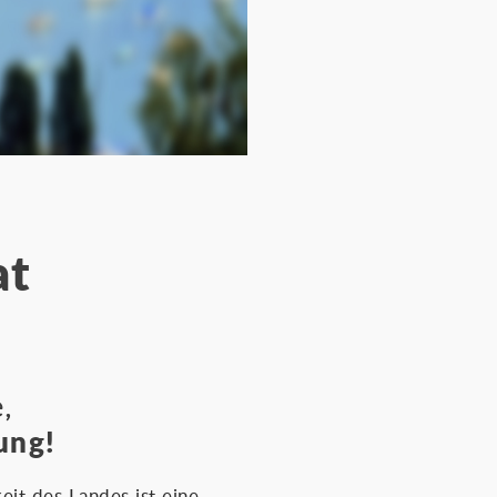
at
ge,
ung!
eit des Landes ist eine